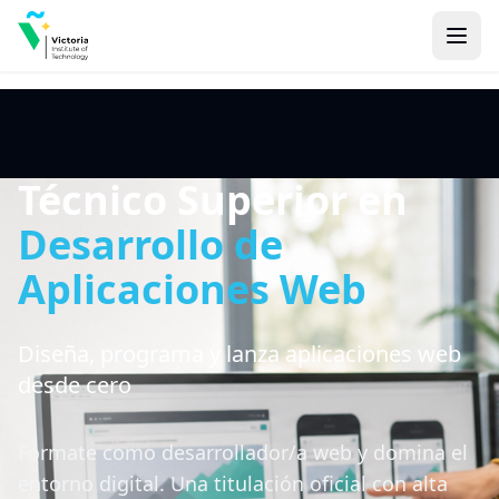
Técnico Superior en
Desarrollo de
Aplicaciones Web
Diseña, programa y lanza aplicaciones web
desde cero
Fórmate como desarrollador/a web y domina el
entorno digital. Una titulación oficial con alta